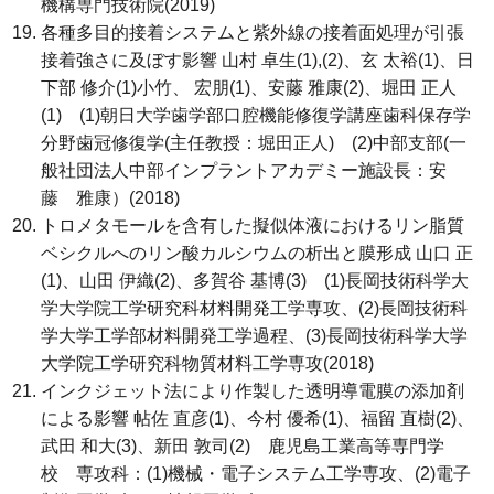
機構専門技術院(2019)
各種多目的接着システムと紫外線の接着面処理が引張
接着強さに及ぼす影響 山村 卓生(1),(2)、玄 太裕(1)、日
下部 修介(1)小竹、 宏朋(1)、安藤 雅康(2)、堀田 正人
(1) (1)朝日大学歯学部口腔機能修復学講座歯科保存学
分野歯冠修復学(主任教授：堀田正人) (2)中部支部(一
般社団法人中部インプラントアカデミー施設長：安
藤 雅康）(2018)
トロメタモールを含有した擬似体液におけるリン脂質
ベシクルへのリン酸カルシウムの析出と膜形成 山口 正
(1)、山田 伊織(2)、多賀谷 基博(3) (1)長岡技術科学大
学大学院工学研究科材料開発工学専攻、(2)長岡技術科
学大学工学部材料開発工学過程、(3)長岡技術科学大学
大学院工学研究科物質材料工学専攻(2018)
インクジェット法により作製した透明導電膜の添加剤
による影響 帖佐 直彦(1)、今村 優希(1)、福留 直樹(2)、
武田 和大(3)、新田 敦司(2) 鹿児島工業高等専門学
校 専攻科：(1)機械・電子システム工学専攻、(2)電子