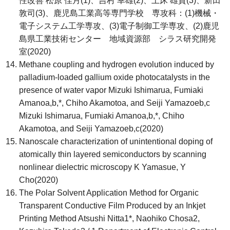
性改善 松原 佳月(1)、吉村 幸雄(2)、上床 雄貴(3)、新田
敦司(3)、鹿児島工業高等専門学校 専攻科：(1)機械・
電子システム工学専攻、(3)電子制御工学専攻、(2)鹿児
島県工業技術センター 地域資源部 シラス研究開発
室(2020)
Methane coupling and hydrogen evolution induced by
palladium-loaded gallium oxide photocatalysts in the
presence of water vapor Mizuki Ishimarua, Fumiaki
Amanoa,b,*, Chiho Akamotoa, and Seiji Yamazoeb,c
Mizuki Ishimarua, Fumiaki Amanoa,b,*, Chiho
Akamotoa, and Seiji Yamazoeb,c(2020)
Nanoscale characterization of unintentional doping of
atomically thin layered semiconductors by scanning
nonlinear dielectric microscopy K Yamasue, Y
Cho(2020)
The Polar Solvent Application Method for Organic
Transparent Conductive Film Produced by an Inkjet
Printing Method Atsushi Nitta1*, Naohiko Chosa2,