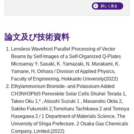
詳しく見る
論文及び技術資料
Lensless Wavefront Parallel Processing of Vector
Beams by Self-Images of a Self-Organized Q-Plates
Microarray Y. Sasaki, K. Yamazaki, N. Murakami, K.
Yamane, H. Orihara / Division of Applied Physics,
Faculty of Engineering, Hokkaido University(2022)
Ethylammonium Bromide- and Potassium-Added
CH3NH3PbI3 Perovskite Solar Cells Shuhei Terada 1,
Takeo Oku 1,* , Atsushi Suzuki 1 , Masanobu Okita 2,
Sakiko Fukunishi 2,Tomoharu Tachikawa 2 and Tomoya
Hasegawa 2 / 1 Department of Materials Science, The
University of Shiga Prefecture. 2 Osaka Gas Chemicals
Company, Limited.(2022)