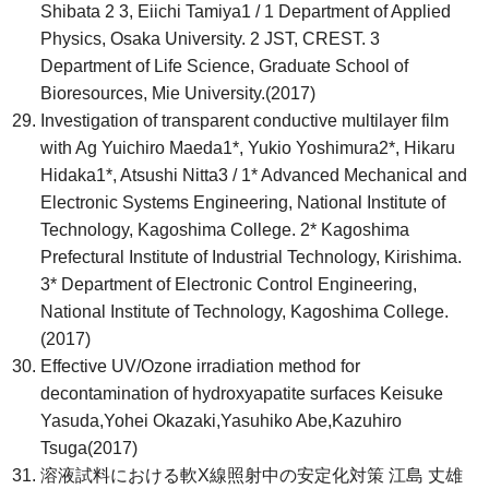
Shibata 2 3, Eiichi Tamiya1 / 1 Department of Applied
Physics, Osaka University. 2 JST, CREST. 3
Department of Life Science, Graduate School of
Bioresources, Mie University.(2017)
Investigation of transparent conductive multilayer film
with Ag Yuichiro Maeda1*, Yukio Yoshimura2*, Hikaru
Hidaka1*, Atsushi Nitta3 / 1* Advanced Mechanical and
Electronic Systems Engineering, National Institute of
Technology, Kagoshima College. 2* Kagoshima
Prefectural Institute of Industrial Technology, Kirishima.
3* Department of Electronic Control Engineering,
National Institute of Technology, Kagoshima College.
(2017)
Effective UV/Ozone irradiation method for
decontamination of hydroxyapatite surfaces Keisuke
Yasuda,Yohei Okazaki,Yasuhiko Abe,Kazuhiro
Tsuga(2017)
溶液試料における軟X線照射中の安定化対策 江島 丈雄