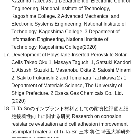
Kazuhiro Takeda3 / 1 Department of Electronic Control
Engineering, National Institute of Technology,
Kagoshima College. 2 Advanced Mechanical and
Electronic Systems Engineering, National Institute of
Technology, Kagoshima College. 3 Department of
Information Engineering, National Institute of
Technology, Kagoshima College(2020)
Development of Polysilane-Inserted Perovskite Solar
Cells Takeo Oku 1, Masaya Taguchi 1, Satsuki Kandori
1, Atsushi Suzuki 1, Masanobu Okita 2, Satoshi Minami
2, Sakiko Fukunishi 2 and Tomoharu Tachikawa 2 / 1
Department of Materials Science, The University of
Shiga Prefecture. 2 Osaka Gas Chemicals Co., Ltd.
(2020)
Ti-Ta-Snのインプラント材料としての耐食性評価と細
胞接着性向上に関する研究 Research on corrosion
resistance evaluation and cell adhesion improvement
as implant material of Ti-Ta-Sn 三木 将仁 埼玉大学研究