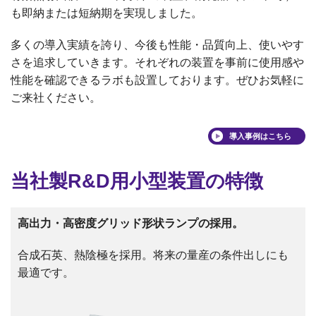
も即納または短納期を実現しました。
オゾン分解装置
接触角計、ぬれ性評価装置
多くの導入実績を誇り、今後も性能・品質向上、使いやす
さを追求していきます。それぞれの装置を事前に使用感や
接触角計/ぬれ性評価装置
性能を確認できるラボも設置しております。ぜひお気軽に
ご来社ください。
導入事例はこちら
当社製R&D用小型装置の特徴
高出力・高密度グリッド形状ランプの採用。
合成石英、熱陰極を採用。将来の量産の条件出しにも
最適です。