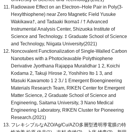
Radiowave Effect on an Electron–Hole Pair in Poly(3-
Hexylthiophene) near Zero Magnetic Field Yusuke
Wakikawa†, and Tadaaki Ikoma‡ / † Advanced
Instrumental Analysis Center, Shizuoka Institute of
Science and Technology. ‡ Graduate School of Science
and Technology, Niigata University(2021)
Noncovalent Functionalization of Single-Walled Carbon
Nanotubes with a Photocleavable Polythiophene
Derivative Jyorthana Rajappa Muralidhar 1 2, Koichi
Kodama 2, Takuji Hirose 2, Yoshihiro Ito 1 3, and
Masuki Kawamoto 1 2 3./ 1 Emergent Bioengineering
Materials Research Team, RIKEN Center for Emergent
Matter Science, 2 Graduate School of Science and
Engineering, Saitama University, 3 Nano Medical
Engineering Laboratory, RIKEN Cluster for Pioneering
Research.(2021)
フレキシブルなAZO/Ag/Cu/AZO多層型透明導電膜の特