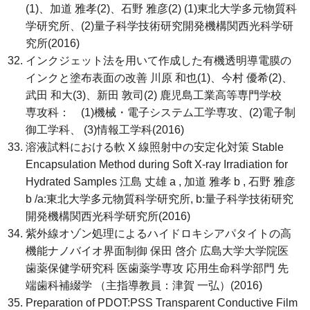
(1)、加道 雅孝(2)、石野 雅彦(2) (1)東北大学多元物質科
学研究所、(2)量子科学技術研究開発機構関西光科学研
究所(2016)
インクジェット法を用いて作成した有機透明導電膜の
インクと塗布表面の改善 川原 和也(1)、今村 優希(2)、
武田 和大(3)、新田 敦司(2) 鹿児島工業高等専門学校
専攻科： (1)機械・電子システム工学専攻、(2)電子制
御工学科、 (3)情報工学科(2016)
溶液試料における軟 X 線照射中の安定化対策 Stable
Encapsulation Method during Soft X-ray Irradiation for
Hydrated Samples 江島 丈雄 a , 加道 雅孝 b , 石野 雅彦
b /a:東北大学多元物質科学研究所, b:量子科学技術研究
開発機構関西光科学研究所(2016)
紫外線オゾン処理によるハイドロキシアパタイトの高
機能ナノバイオ界面制御 保田 啓介 広島大学大学院医
歯薬保健学研究科 医歯薬学専攻 応用生命科学部門 先
端歯科補綴学 （主指導教員：津賀 一弘）(2016)
Preparation of PDOT:PSS Transparent Conductive Film