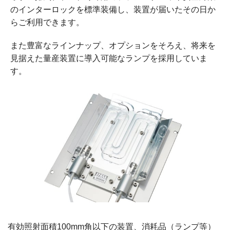
のインターロックを標準装備し、装置が届いたその日か
R&D用小型装置オプション
らご利用できます。
量産用装置
また豊富なラインナップ、オプションをそろえ、将来を
量産用装置
見据えた量産装置に導入可能なランプを採用していま
照射ユニット
す。
バッチタイプ製作事例
コンベアタイプ製作事例
製作フロー
エキシマ照射装置
エキシマ照射装置
R&D用スキャン式装置
カスタマイズ事例
エキシマ照射改質データ
オゾン分解装置
有効照射面積100mm角以下の装置、消耗品（ランプ等）