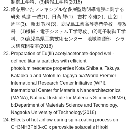
制御工学科、(3)情報工学科(2018)
銀を用いたフレキシブルな多層型透明導電膜に関する
研究 萬膳 一成(1)、日高 輝(1)、吉村 幸雄(2)、山之口
周平(3)、新田 敦司(3)、鹿児島工業高等専門学校 専攻
科：(1)機械・電子システム工学専攻、(2)電子制御工学
科、(3)鹿児島県工業技術センター 地域資源部 シラ
ス研究開発室(2018)
Preparation of Eu(III) acetylacetonate-doped well-
defined titania particles with efficient
photoluminescence properties Kota Shiba a, Takuya
Kataoka b and Motohiro Tagaya b/a:World Premier
International Research Center Initiative (WPI),
International Center for Materials Nanoarchitectonics
(MANA), National Institute for Materials Science(NIMS),
b:Department of Materials Science and Technology,
Nagaoka University of Technology(2018)
Effects of hot airflow during spin-coating process on
CH3NH3PbI3-xClx perovskite solarcells Hiroki