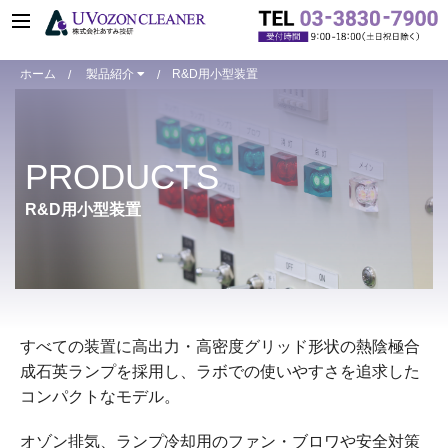
ホーム
製品紹介
R&D用小型装置
R&D用小型装置
R&D用小型装置
PRODUCTS
ASM401N
ASM401oz
R&D用小型装置
ASM1101N
ASM2001N
ASM2003N
ASM2503N
すべての装置に高出力・高密度グリッド形状の熱陰極合
成石英ランプを採用し、ラボでの使いやすさを追求した
装置仕様比較表
コンパクトなモデル。
カスタマイズ事例
オゾン排気、ランプ冷却用のファン・ブロワや安全対策
R&D用小型装置オプション