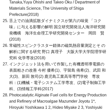
Tanaka,Yuya Ohishi and Takeo Oku / Department of
Materials Science, The University of Shiga
Prefecture(2018)
舌上での油滴拡散ダイナミクスが第六の味覚 「コク
味」に与える影響の解明 国立研究開発法人海洋研究開
発機構 海洋生命理工学研究開発センター 岡田 賢
(2018)
常磁性スピンクラスター錯体の磁気熱容量測定とそ の
解析に関する研究 野口 真理子 大阪大学大学院理学研
究科 化学専攻(2018)
インクジェット法を用いて作製した有機透明導電膜の
表面粗さの改善 今村 優希(1)、宇留島 侑希(2)、武田 和
大(3)、新田 敦司(2) 鹿児島工業高等専門学校 専攻
科：(1)機械・電子システム工学専攻、(2)電子制御工学
科、(3)情報工学科(2017)
Photocatalytic Alginate Fuel cells for Energy Production
and Refinery of Macroalgae Mazumder Joyotu 1*,
Hiroyuki Yoshikawa 1 2, Hideo Miyake 2 3, Yoshiyuki