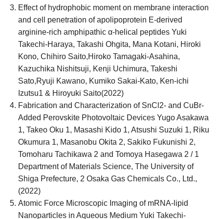
Effect of hydrophobic moment on membrane interaction
and cell penetration of apolipoprotein E‑derived
arginine‑rich amphipathic α‑helical peptides Yuki
Takechi‑Haraya, Takashi Ohgita, Mana Kotani, Hiroki
Kono, Chihiro Saito,Hiroko Tamagaki‑Asahina,
Kazuchika Nishitsuji, Kenji Uchimura, Takeshi
Sato,Ryuji Kawano, Kumiko Sakai‑Kato, Ken‑ichi
Izutsu1 & Hiroyuki Saito(2022)
Fabrication and Characterization of SnCl2- and CuBr-
Added Perovskite Photovoltaic Devices Yugo Asakawa
1, Takeo Oku 1, Masashi Kido 1, Atsushi Suzuki 1, Riku
Okumura 1, Masanobu Okita 2, Sakiko Fukunishi 2,
Tomoharu Tachikawa 2 and Tomoya Hasegawa 2 / 1
Department of Materials Science, The University of
Shiga Prefecture, 2 Osaka Gas Chemicals Co., Ltd.,
(2022)
Atomic Force Microscopic Imaging of mRNA-lipid
Nanoparticles in Aqueous Medium Yuki Takechi-