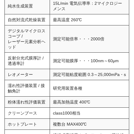
15L/min 電気伝導率：2マイクロジー
純水生成装置
メンス
自然対流式乾燥装置
最高温度 260℃
デジタルマイクロス
コープ /
測定可能倍率・・・2000倍
レーザー元素分析ヘ
ッド
反射分光式膜厚計 /
測定可能膜厚・・・100nm～60μm
透過率計
レオメーター
測定可能粘度範囲 0.3～25,000mPa・s
濡れ性評価装置 / 接
研究用装置各種
触角計
粉体濡れ性評価装置
最高加熱温度 400℃
クリーンブース
class1000相当
ホットプレート
複数台 MAX400℃