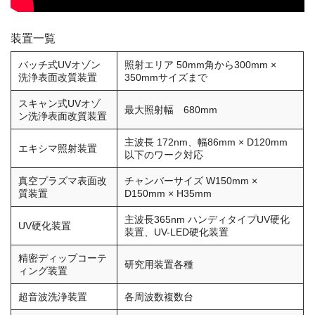
装置一覧
バッチ式UVオゾン
照射エリア 50mm角から300mm ×
洗浄表面改質装置
350mmサイズまで
スキャン式UVオゾ
最大照射幅 680mm
ン洗浄表面改質装置
主波長 172nm、幅86mm × D120mm
エキシマ照射装置
以下のワーク対応
真空プラズマ表面改
チャンバーサイズ W150mm ×
質装置
D150mm × H35mm
主波長365nm ハンディタイプUV硬化
UV硬化装置
装置、UV-LED硬化装置
精密ディップコーテ
研究用装置各種
ィング装置
超音波洗浄装置
各周波数複数台