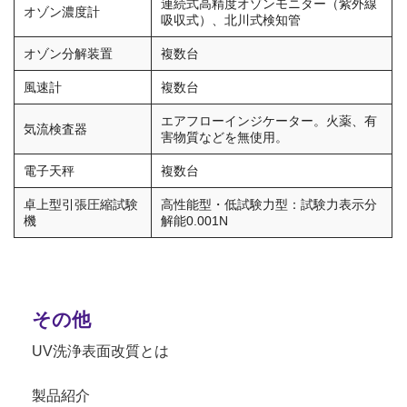
連続式高精度オゾンモニター（紫外線
オゾン濃度計
吸収式）、北川式検知管
オゾン分解装置
複数台
風速計
複数台
エアフローインジケーター。火薬、有
気流検査器
害物質などを無使用。
電子天秤
複数台
卓上型引張圧縮試験
高性能型・低試験力型：試験力表示分
機
解能0.001N
その他
UV洗浄表面改質とは
製品紹介