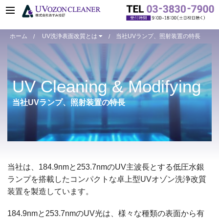
ホーム
UV洗浄表面改質とは
当社UVランプ、照射装置の特長
UV Cleaning & Modifying
当社UVランプ、照射装置の特長
当社は、184.9nmと253.7nmのUV主波長とする低圧水銀
ランプを搭載したコンパクトな卓上型UVオゾン洗浄改質
装置を製造しています。
184.9nmと253.7nmのUV光は、様々な種類の表面から有