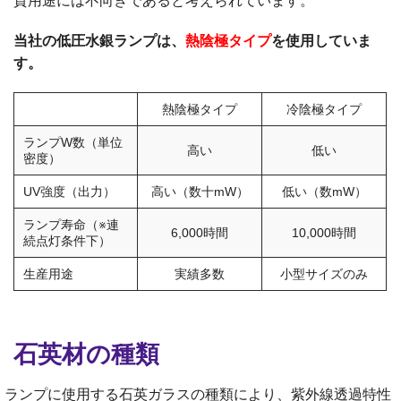
質用途には不向きであると考えられています。
当社の低圧水銀ランプは、
熱陰極タイプ
を使用していま
す。
熱陰極タイプ
冷陰極タイプ
ランプW数（単位
高い
低い
密度）
UV強度（出力）
高い（数十mW）
低い（数mW）
ランプ寿命（※連
6,000時間
10,000時間
続点灯条件下）
生産用途
実績多数
小型サイズのみ
石英材の種類
ランプに使用する石英ガラスの種類により、紫外線透過特性