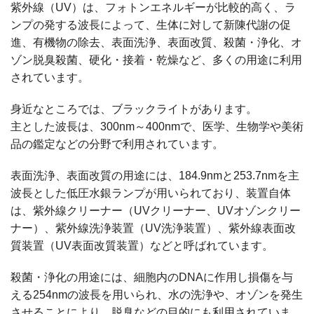
紫外線（UV）は、フォトンエネルギーが比較的高く、ラ
ンプの発する波長によって、生体に対して新陳代謝の促
進、有機物の除去、表面洗浄、表面改質、殺菌・浄化、オ
ゾン脱臭殺菌、硬化・接着・乾燥など、多くの用途に利用
されています。
身近なところでは、ブラックライトがあります。
主とした波長は、300nm～400nmで、医学、生物学や美術
品の鑑定などの分野で利用されています。
表面洗浄、表面改質の用途には、184.9nmと253.7nmを主
波長とした低圧水銀ランプが用いられており、装置自体
は、紫外線クリーナー（UVクリーナー、UVオゾンクリー
ナー）、紫外線洗浄装置（UV洗浄装置）、紫外線表面改
質装置（UV表面改質装置）などと呼ばれています。
殺菌・浄化の用途には、細胞内のDNAに作用し損傷を与
える254nmの波長を用いられ、水の洗浄や、オゾンを発生
させることにより、脱臭などの目的にも利用されていま