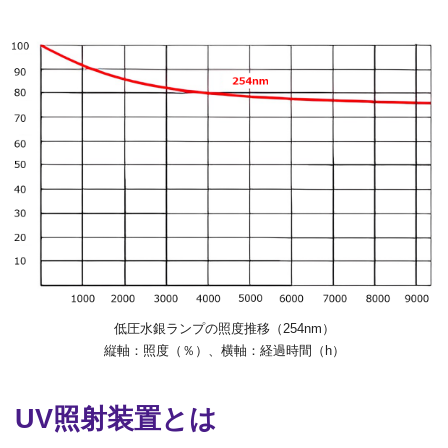
低圧水銀ランプの照度推移（254nm）
縦軸：照度（％）、横軸：経過時間（h）
UV照射装置とは