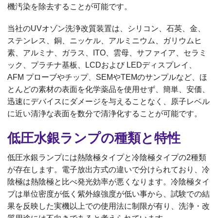
機汚染を除去することが可能です。
当社のUVオゾン洗浄改質装置は、シリコン、石英、金、
ステンレス、銅、ニッケル、アルミニウム、ガリウムヒ
素、アルミナ、ガラス、ITO、雲母、サファイア、セラミ
ック、プラチナ基板、LCDおよび LEDディスプレイ、
AFM プローブやチップ、SEMやTEMのサンプルなど、ほ
とんどの素材の表面を化学薬品を使用せず、簡単、安価、
迅速にデバイスにダメージを与えることなく、原子レベル
に近い清浄な表面を数分で清浄化することが可能です。
低圧水銀ランプの種類と特性
低圧水銀ランプには熱陰極タイプと冷陰極タイプの2種類
が存在します。電子放出方式の違いで分けられており、冷
陰極は熱陰極と比べ発光効率が悪くなります。冷陰極タイ
プは単位密度が低く紫外線強度が低い事から、試験での結
果を反映した実機以上での使用法に制限が有り、洗浄・改