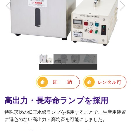
R&D用小型装置オプション
量産用装置
量産用装置
照射ユニット
バッチタイプ製作事例
コンベアタイプ製作事例
製作フロー
エキシマ照射装置
エキシマ照射装置
R&D用スキャン式装置
高出力・長寿命ランプを採用
カスタマイズ事例
特殊形状の低圧水銀ランプを採用することで、生産用装置
エキシマ照射改質データ
に遜色のない高出力・高均斉を可能にしました。
オゾン分解装置