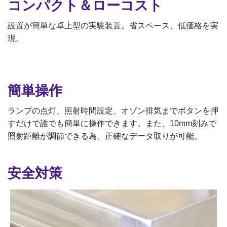
コンパクト＆ローコスト
オゾン分解装置
設置が簡単な卓上型の実験装置。省スペース、低価格を実
接触角計、ぬれ性評価装置
現。
接触角計/ぬれ性評価装置
簡単操作
ランプの点灯、照射時間設定、オゾン排気までボタンを押
すだけで誰でも簡単に操作できます。また、10mm刻みで
照射距離が調節できる為、正確なデータ取りが可能。
安全対策