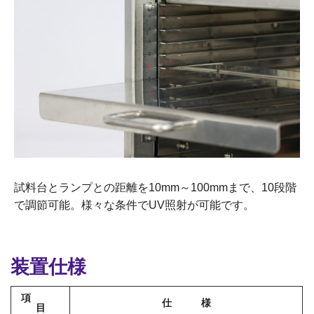
試料台とランプとの距離を10mm～100mmまで、10段階
で調節可能。様々な条件でUV照射が可能です。
装置仕様
項
仕 様
目