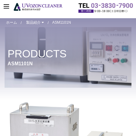
ホーム
製品紹介
ASM1101N
R&D用小型装置
R&D用小型装置
PRODUCTS
ASM401N
ASM401oz
ASM1101N
ASM1101N
ASM2001N
ASM2003N
ASM2503N
装置仕様比較表
カスタマイズ事例
R&D用小型装置オプション