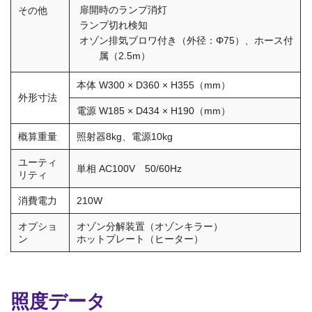
扉開時のランプ消灯
その他
ランプ切れ検知
オゾン排気ブロワ付き（外径：Φ75）、ホース付
属（2.5m）
本体 W300 × D360 × H355（mm）
外形寸法
電源 W185 × D434 × H190（mm）
概算重量
照射器8kg、電源10kg
ユーティ
単相 AC100V 50/60Hz
リティ
消費電力
210W
オプショ
オゾン分解装置（オゾンキラー）
ン
ホットプレート（ヒーター）
照度データ