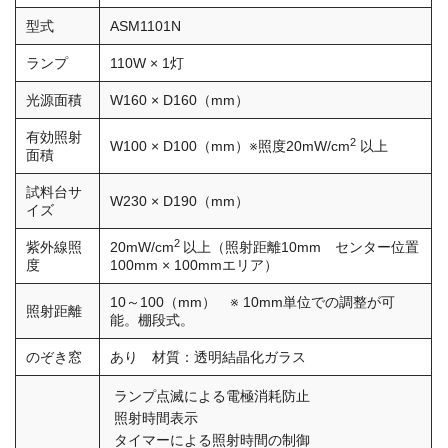
型式
ASM1101N
ランプ
110W × 1灯
光源面積
W160 × D160（mm）
有効照射
2
W100 × D100（mm）※照度20mW/cm
以上
面積
試料台サ
W230 × D190（mm）
イズ
2
紫外線照
20mW/cm
以上（照射距離10mm センター位置
度
100mm × 100mmエリア）
10～100（mm） ※ 10mm単位での調整が可
照射距離
能。棚段式。
のぞき窓
あり 材質：透明結晶化ガラス
ランプ点滅による電極消耗防止
照射時間表示
タイマーによる照射時間の制御