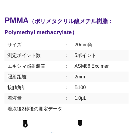
PMMA
（ポリメタクリル酸メチル樹脂：
Polymethyl methacrylate）
サイズ
：
20mm角
測定ポイント数
：
5ポイント
エキシマ照射装置
：
ASM86 Excimer
照射距離
：
2mm
接触角計
：
B100
着液量
：
1.0μL
着液後2秒後の測定データ