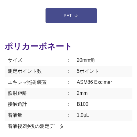
R&D用小型装置オプション
PET
量産用装置
量産用装置
照射ユニット
ポリカーボネート
バッチタイプ製作事例
サイズ
：
20mm角
コンベアタイプ製作事例
測定ポイント数
：
5ポイント
製作フロー
エキシマ照射装置
：
ASM86 Excimer
エキシマ照射装置
エキシマ照射装置
照射距離
：
2mm
R&D用スキャン式装置
接触角計
：
B100
カスタマイズ事例
着液量
：
1.0μL
エキシマ照射改質データ
着液後2秒後の測定データ
オゾン分解装置