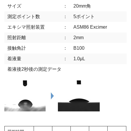
サイズ
：
20mm角
測定ポイント数
：
5ポイント
エキシマ照射装置
：
ASM86 Excimer
照射距離
：
2mm
接触角計
：
B100
着液量
：
1.0μL
着液後2秒後の測定データ