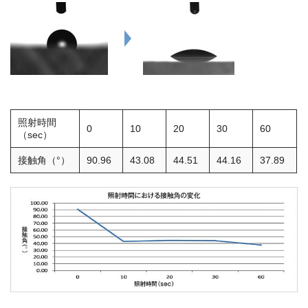
オゾン分解装置
接触角計、ぬれ性評価装置
接触角計/ぬれ性評価装置
照射時間
0
10
20
30
60
（sec）
接触角（°）
90.96
43.08
44.51
44.16
37.89