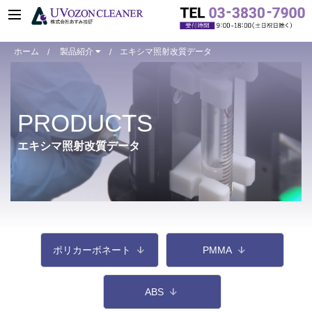
ホーム
製品紹介
エキシマ照射改質データ
R&D用小型装置
R&D用小型装置
PRODUCTS
ASM401N
ASM401oz
エキシマ照射改質データ
ASM1101N
ASM2001N
ASM2003N
ASM2503N
ポリカーボネート
PMMA
装置仕様比較表
カスタマイズ事例
ABS
R&D用小型装置オプション