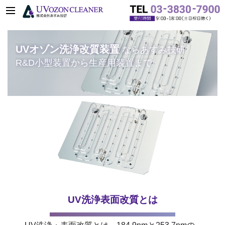
UVオゾン洗浄改質装置
ならあすみ技研
R&D小型装置から生産用装置まで
UV洗浄表面改質とは