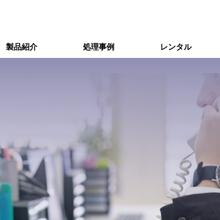
製品紹介
処理事例
レンタル
R&D用小型装置
R&D用小型装置オプション
量産用装置
エキシマ照射装置
オゾン分解装置
接触角計、ぬれ性評価装置