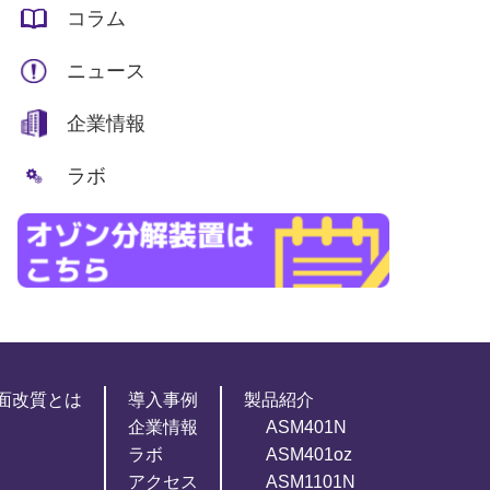
コラム
ニュース
企業情報
ラボ
面改質とは
導入事例
製品紹介
企業情報
ASM401N
ラボ
ASM401oz
アクセス
ASM1101N