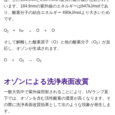
います。184.9nmの紫外線のエネルギーは
647kJ/molであ
り、酸素分子の結合エネルギー 490kJ/molより大きいため
です。
O
+ h
ν
→ O ＋ O
ν
2
そして解離した酸素原子（O）と他の酸素分子（O
）が反
2
応し、オゾンが生成されます。
O ＋ O
→ O
2
3
オゾンによる洗浄表面改質
一般大気中で紫外線照射されることにより、UVランプ直
下では、オゾンを含む活性酸素の濃度が高くなります。そ
の際に洗浄表面改質効果として次のような現象が発生しま
す。