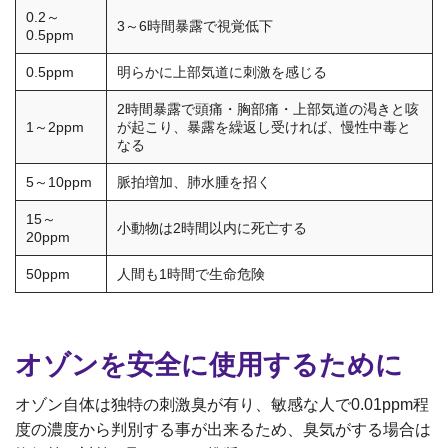
0.2～
3～6時間暴露で視覚低下
0.5ppm
0.5ppm
明らかに上部気道に刺激を感じる
2時間暴露で頭痛・胸部痛・上部気道の渇きと咳
1～2ppm
が起こり、暴露を繰返し受ければ、慢性中毒と
なる
5～10ppm
脈拍増加、肺水腫を招く
15～
小動物は2時間以内に死亡する
20ppm
50ppm
人間も1時間で生命危険
オゾンを安全に使用するために
オゾン自体は独特の刺激臭が有り、敏感な人で0.01ppm程
度の濃度から判別する事が出来るため、臭気がする場合は