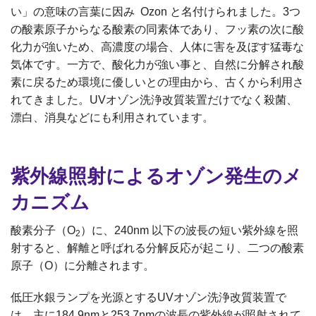
い」の意味の言葉に因み Ozon と名付けられました。3つ
の酸素原子からなる酸素の同素体であり、フッ素の次に酸
化力が強いため、高濃度の場合、人体に害を及ぼす猛毒な
気体です。一方で、酸化力が強い事と、自然に分解され酸
素に戻るため環境に優しいとの理由から、古くから利用さ
れてきました。UVオゾン洗浄改質装置だけでなく殺菌、
漂白、消臭などにも利用されています。
紫外線照射によるオゾン発生のメ
カニズム
酸素分子（O
）に、240nm 以下の波長の短い紫外線を照
2
射すると、解離と呼ばれる分解反応が起こり、二つの酸素
原子（O）に分離されます。
低圧水銀ランプを光源とするUVオゾン洗浄改質装置で
は、主に184.9nmと253.7nmの波長の紫外線が照射されて