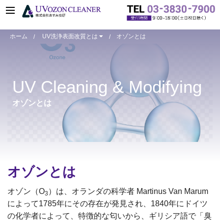
ホーム
UV洗浄表面改質とは
オゾンとは
UV Cleaning & Modifying
オゾンとは
オゾンとは
オゾン（O
）は、オランダの科学者 Martinus Van Marum
3
によって1785年にその存在が発見され、1840年にドイツ
の化学者によって、特徴的な匂いから、ギリシア語で「臭