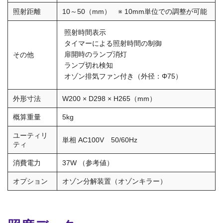
照射距離
10～50（mm） ※ 10mm単位での調整が可能
照射時間表示
タイマーによる照射時間の制御
扉開時のランプ消灯
その他
ランプ切れ検知
オゾン排気ファン付き（外径：Φ75）
外形寸法
W200 × D298 × H265（mm）
概算重量
5kg
ユーティリ
単相 AC100V
50/60Hz
ティ
消費電力
37W （参考値）
オプション
オゾン分解装置（オゾンキラー）