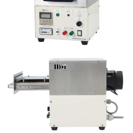
R&D用小型装置オプション
量産用装置
量産用装置
照射ユニット
バッチタイプ製作事例
コンベアタイプ製作事例
製作フロー
エキシマ照射装置
エキシマ照射装置
R&D用スキャン式装置
カスタマイズ事例
エキシマ照射改質データ
オゾン分解装置