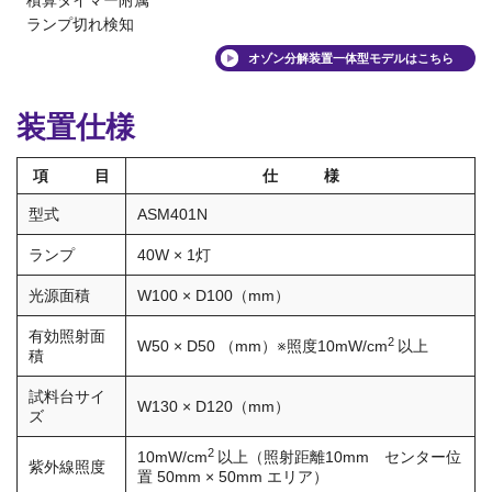
ランプ切れ検知
オゾン分解装置一体型モデルはこちら
装置仕様
項 目
仕 様
型式
ASM401N
ランプ
40W × 1灯
光源面積
W100 × D100（mm）
有効照射面
2
W50 × D50 （mm）※照度10mW/cm
以上
積
試料台サイ
W130 × D120（mm）
ズ
2
10mW/cm
以上（照射距離10mm センター位
紫外線照度
置 50mm × 50mm エリア）