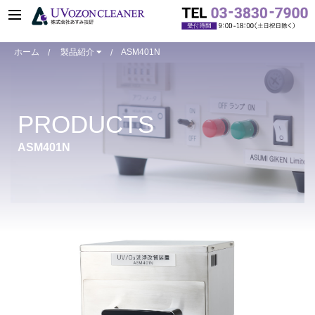
ホーム
製品紹介
ASM401N
R&D用小型装置
R&D用小型装置
PRODUCTS
ASM401N
ASM401oz
ASM401N
ASM1101N
ASM2001N
ASM2003N
ASM2503N
装置仕様比較表
カスタマイズ事例
R&D用小型装置オプション