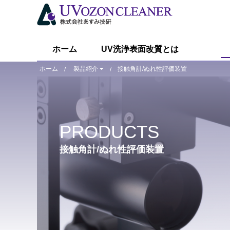
ホーム
UV洗浄表面改質とは
ホーム
製品紹介
接触角計/ぬれ性評価装置
R&D用小型装置
R&D用小型装置
ASM401N
PRODUCTS
ASM401oz
接触角計/ぬれ性評価装置
ASM1101N
ASM2001N
ASM2003N
ASM2503N
装置仕様比較表