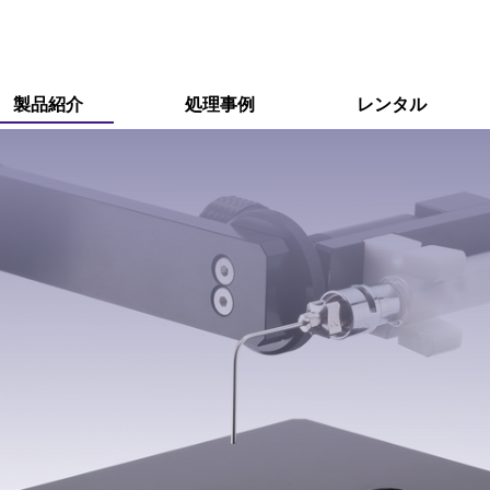
製品紹介
処理事例
レンタル
R&D用小型装置
R&D用小型装置オプション
量産用装置
エキシマ照射装置
オゾン分解装置
接触角計、ぬれ性評価装置