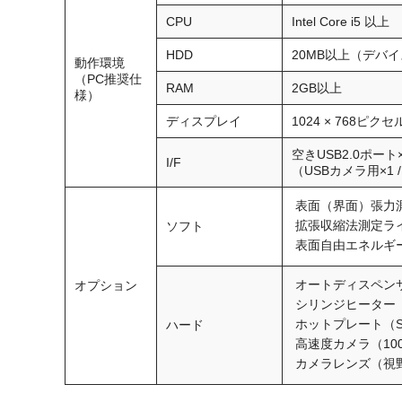
CPU
Intel Core i5 以上
HDD
20MB以上（デバ
動作環境
（PC推奨仕
RAM
2GB以上
様）
ディスプレイ
1024 × 768ピク
空きUSB2.0ポート
I/F
（USBカメラ用×1 
表面（界面）張力
拡張収縮法測定ラ
ソフト
表面自由エネルギ
オートディスペンサー
オプション
シリンジヒーター（L
ホットプレート（SH
ハード
高速度カメラ（100fps 
カメラレンズ（視