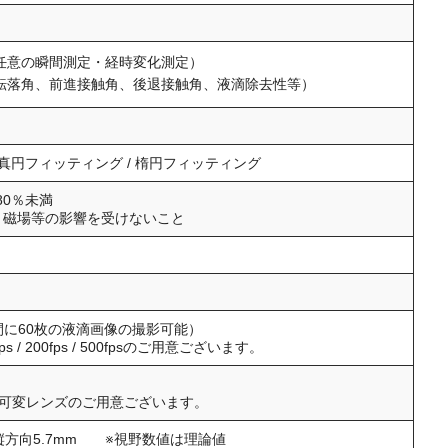
任意の瞬間測定・経時変化測定）
転落角、前進接触角、後退接触角、液滴除去性等）
nt法 / 真円フィッティング / 楕円フィッティング
 80％未満
、磁場等の影響を受けないこと
秒間に60枚の液滴画像の撮影可能）
 / 200fps / 500fpsのご用意ございます。
野可変レンズのご用意ございます。
縦方向5.7mm
※視野数値は理論値