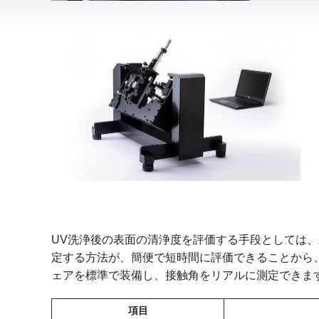
カスタマイズ事例
R&D用小型装置オプション
R&D用小型装置オプション
量産用装置
量産用装置
照射ユニット
バッチタイプ製作事例
コンベアタイプ製作事例
製作フロー
エキシマ照射装置
UV洗浄後の表面の清浄度を評価する手段としては
定する方法が、簡便で短時間に評価できることから
エキシマ照射装置
ェアを標準で装備し、接触角をリアルに測定できま
R&D用スキャン式装置
カスタマイズ事例
項目