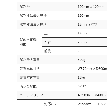
試料台
100mm × 100m
試料寸法最大奥行
120mm
試料寸法最大厚さ
15mm（推奨）
上下
17mm
試料台可動
左右
70mm
範囲
前後
-
試料最大重量
500g
装置本体寸法
W370mm × D600
装置本体重量
16kg
表示分解能
0.01°
ユーティリティ
AC100V 50/60Hz
対応OS
Windows11 / 10 / 