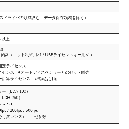
イスドライバの領域含む、データ保存領域を除く）
セル以上
×3
/ 傾斜ユニット制御用×1 / USBライセンスキー用×1）
測定ライセンス
イセンス ※オートディスペンサーとのセット販売
ー計算ライセンス ※試薬は別途
（LDA-100）
DH-250）
-150）
/ 200fps / 500fps）
野可変レンズ） 他多数