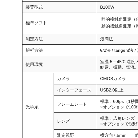
エキシマ照射改質データ
装置型式
B100W
オゾン分解装置
静的接触角測定（
標準ソフト
動的接触角測定（
オゾン分解装置
接触角計、ぬれ性評価装置
測定方法
液滴法
接触角計/ぬれ性評価装置
解析方法
θ/2法 / tange
室温 5～45℃ 湿度
使用環境
結露、振動、気流
カメラ
CMOSカメラ
インターフェース
USB2.0以上
標準：60fps（1
フレームレート
光学系
※オプションで100fps
標準：広角レンズ
レンズ
※オプションで視
測定視野
横方向7.6mm 