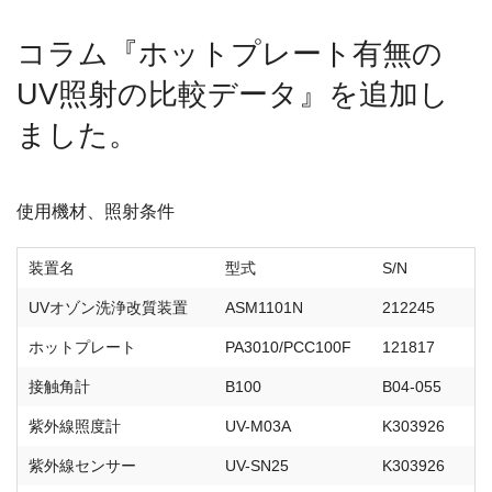
コラム『ホットプレート有無の
UV照射の比較データ』を追加し
ました。
使用機材、照射条件
装置名
型式
S/N
UVオゾン洗浄改質装置
ASM1101N
212245
ホットプレート
PA3010/PCC100F
121817
接触角計
B100
B04-055
紫外線照度計
UV-M03A
K303926
紫外線センサー
UV-SN25
K303926