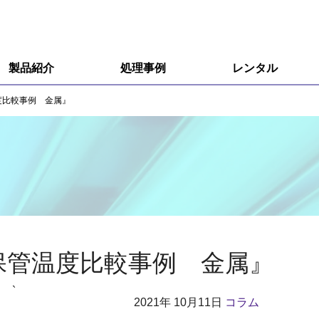
製品紹介
処理事例
レンタル
R&D用小型装置
度比較事例 金属』
R&D用小型装置オプション
量産用装置
エキシマ照射装置
オゾン分解装置
保管温度比較事例 金属』
接触角計、ぬれ性評価装置
`
2021年
10月11日
コラム