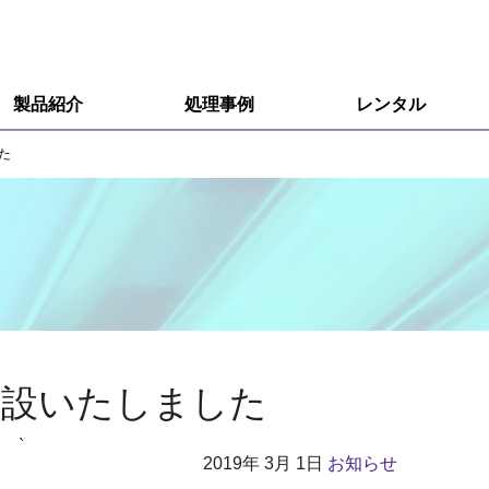
製品紹介
処理事例
レンタル
R&D用小型装置
た
R&D用小型装置オプション
量産用装置
エキシマ照射装置
オゾン分解装置
開設いたしました
接触角計、ぬれ性評価装置
`
2019年
3月 1日
お知らせ