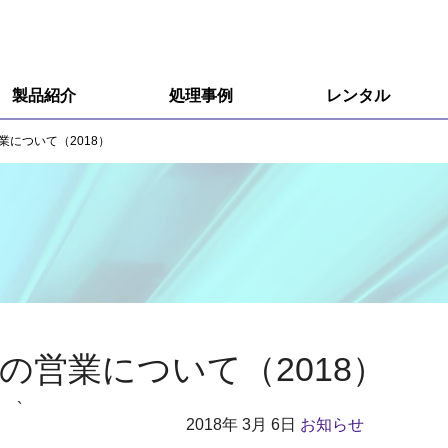
製品紹介
処理事例
レンタル
R&D用小型装置
について（2018）
R&D用小型装置オプション
量産用装置
エキシマ照射装置
オゾン分解装置
の営業について（2018）
接触角計、ぬれ性評価装置
`
2018年
3月 6日
お知らせ