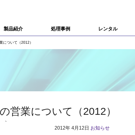
製品紹介
処理事例
レンタル
R&D用小型装置
について（2012）
R&D用小型装置オプション
量産用装置
エキシマ照射装置
オゾン分解装置
の営業について（2012）
接触角計、ぬれ性評価装置
`
2012年
4月12日
お知らせ