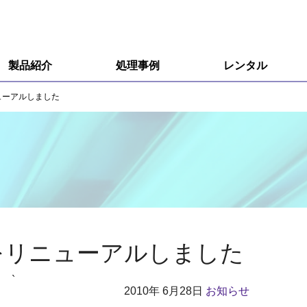
製品紹介
処理事例
レンタル
R&D用小型装置
ューアルしました
R&D用小型装置オプション
量産用装置
エキシマ照射装置
オゾン分解装置
をリニューアルしました
接触角計、ぬれ性評価装置
`
2010年
6月28日
お知らせ