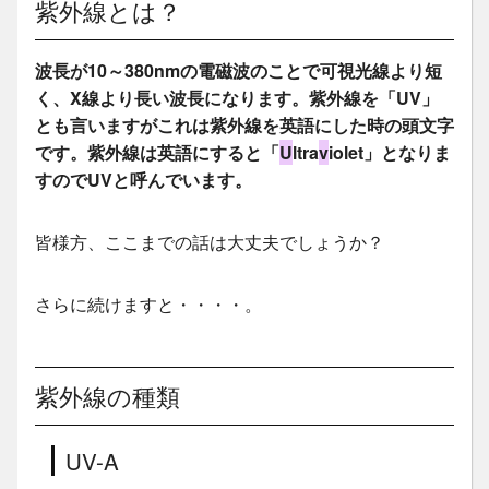
紫外線とは？
波長が10～380nmの電磁波のことで可視光線より短
く、X線より長い波長になります。紫外線を「UV」
とも言いますがこれは紫外線を英語にした時の頭文字
です。紫外線は英語にすると「
U
ltra
v
iolet」となりま
すのでUVと呼んでいます。
皆様方、ここまでの話は大丈夫でしょうか？
さらに続けますと・・・・。
紫外線の種類
UV-A