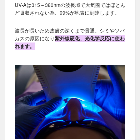
UV-Aは315～380nmの波長域で大気圏ではほとん
ど吸収されない為、99%が地表に到達します。
波長が長いため皮膚の深くまで貫通。シミやソバ
カスの原因になり
紫外線硬化、光化学反応に使わ
れます。