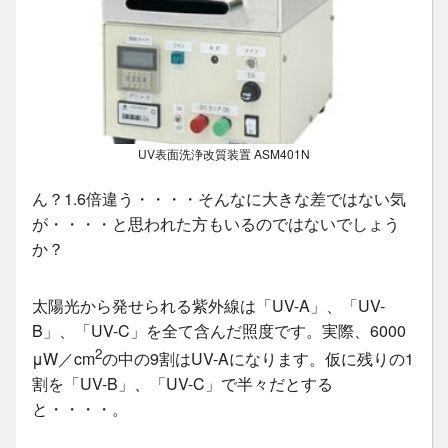
UV表面洗浄改質装置 ASM401N
ん？1.6倍違う・・・・そんなに大きな差ではない気
が・・・・と思われた方もいるのではないでしょう
か？
太陽光から発せられる紫外線は「UV-A」、「UV-
B」、「UV-C」を全て含んだ照度です。実際、6000
2
μW／cm
の中の9割はUV-Aになります。仮に残りの1
割を「UV-B」、「UV-C」で半々だとする
と・・・・。