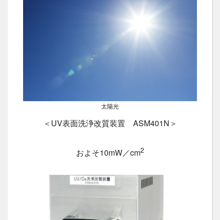
太陽光
＜UV表面洗浄改質装置 ASM401N＞
2
およそ10mW／cm