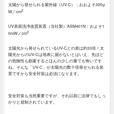
太陽から発せられる紫外線（UV-C）：おおよそ300μ
2
W／cm
UV表面洗浄改質装置（当社製）ASM401N：およそ1
2
0mW／cm
太陽光から発せられているUV-Cとの差は約33倍！太
陽光からのUV-Cは地表に届かないとはいえ、先ほど
の危険性も勘案するとほんの少しの量でも怖いです
ね。そんな「UV-C」が太陽光の数十倍発せられる装
置ですから安全対策は必須になります。
安全対策も当然重要ですが、それ以前に法律でもしっ
かりと規制されています。