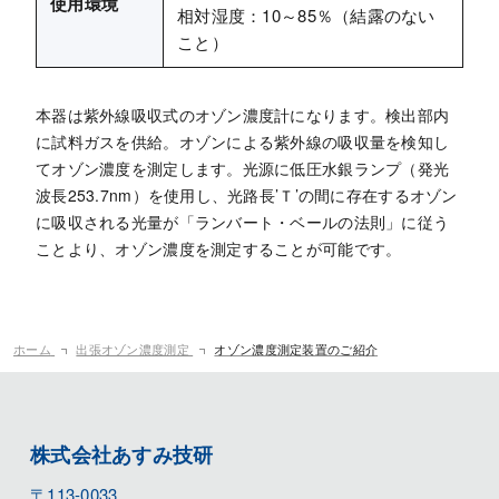
使用環境
相対湿度：10～85％（結露のない
こと）
本器は紫外線吸収式のオゾン濃度計になります。検出部内
に試料ガスを供給。オゾンによる紫外線の吸収量を検知し
てオゾン濃度を測定します。光源に低圧水銀ランプ（発光
波長253.7nm）を使用し、光路長’Ｔ’の間に存在するオゾン
に吸収される光量が「ランバート・ベールの法則」に従う
ことより、オゾン濃度を測定することが可能です。
ホーム
出張オゾン濃度測定
オゾン濃度測定装置のご紹介
株式会社あすみ技研
〒113-0033