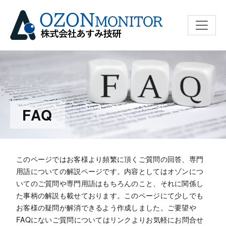
ナビゲ
FAQ
このページではお客様より頻繁に頂くご質問の回答、専門
用語についての解説ページです。内容としてはオゾンにつ
いてのご質問や専門用語はもちろんのこと、それに関係し
た事柄の解説も載せております。このページにて少しでも
お客様の疑問が解消できるよう作成しました。ご要望や
FAQにないご質問についてはリンクよりお気軽にお問合せ