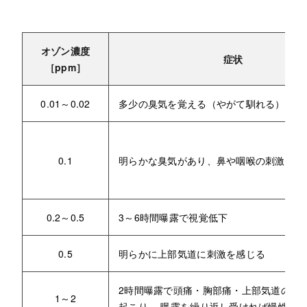
オゾン濃度
症状
［ppm］
0.01～0.02
多少の臭気を覚える（やがて馴れる）
0.1
明らかな臭気があり、鼻や咽喉の刺激を感
0.2～0.5
3～6時間曝露で視覚低下
0.5
明らかに上部気道に刺激を感じる
2時間曝露で頭痛・胸部痛・上部気道の渇
1～2
起こり、 曝露を繰り返し受ければ慢性中