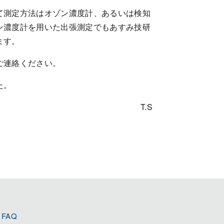
て測定方法はオゾン濃度計、あるいは検知
ン濃度計を用いた出張測定でもあすみ技研
ます。
ご連絡ください。
た。
T.S
FAQ