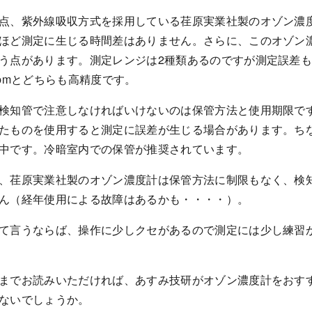
点、紫外線吸収方式を採用している荏原実業社製のオゾン濃
ほど測定に生じる時間差はありません。さらに、このオゾン
う点があります。測定レンジは2種類あるのですが測定誤差も0～10p
ppmとどちらも高精度です。
検知管で注意しなければいけないのは保管方法と使用期限で
たものを使用すると測定に誤差が生じる場合があります。ち
中です。冷暗室内での保管が推奨されています。
、荏原実業社製のオゾン濃度計は保管方法に制限もなく、検
ん（経年使用による故障はあるかも・・・・）。
て言うならば、操作に少しクセがあるので測定には少し練習
までお読みいただければ、あすみ技研がオゾン濃度計をおす
ないでしょうか。