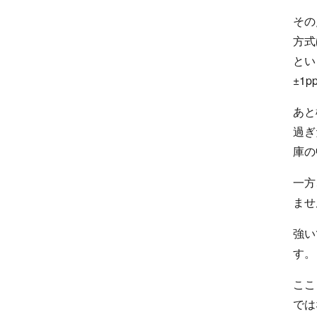
その
方式
とい
±1
あと
過ぎ
庫の
一方
ませ
強い
す。
ここ
では