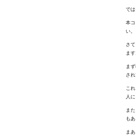
では
本コ
い
さて
ます
まず
され
これ
人に
また
もあ
まあ