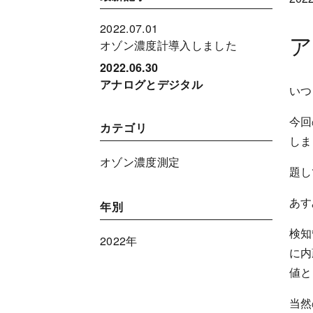
2022.07.01
オゾン濃度計導入しました
2022.06.30
アナログとデジタル
いつ
今回
カテゴリ
しま
オゾン濃度測定
題し
あす
年別
検知
2022年
に内
値と
当然