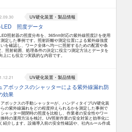
UV硬化装置・製品情報
2.09.30
V-LED 照度データ
-LED照射器の照度分布を、365nm対応の紫外線照度計を使用
て測定した事例です。照射距離や測定位置による紫外線強度
違いを確認し、ワーク全体へ均一に照射するための配置や条
選定、照射範囲、処理条件の決定に役立つ測定方法とデータを
向上にも役立つ実践的な内容です。
UV硬化装置・製品情報
1.12.21
ュアボックスのシャッターによる紫外線漏れ防
の効果
ュアボックスの手動シャッターが、ハンディタイプUV硬化装
からの紫外線漏れをどの程度抑えられるかを測定した事例で
。シャッター開閉時の照度を比較し、作業者の安全性やワー
交換時の運用方法を検討。UV照射作業の安全対策と効率化に
く紹介します。設備導入前の安全性確認や、社内ルール作成