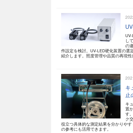
202
U
UV
し
の
件設定を検討。UV-LED硬化装置の
紹介します。照度管理や品質の再現性
202
キ
止
キ
置
す
ク
役立つ具体的な測定結果を分かりやす
の参考にも活用できます。