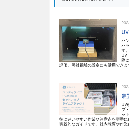
202
U
ハン
ハラ
す
UV
際
評価、照射距離の設定にも活用できま
202
装置
U
プ
ッ
後に迷いやすい作業や注意点を順番に
実践的なガイドです。社内教育や作業