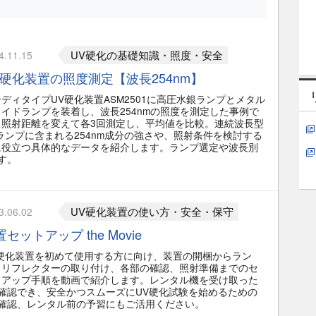
UV硬化の基礎知識・照度・安全
4.11.15
V硬化装置の照度測定【波長254nm】
ディタイプUV硬化装置ASM2501に高圧水銀ランプとメタル
イドランプを装着し、波長254nmの照度を測定した事例で
。照射距離を変えて各3回測定し、平均値を比較。連続波長型
ランプに含まれる254nm成分の強さや、照射条件を検討する
に役立つ具体的なデータを紹介します。ランプ選定や波長別
す。
UV硬化装置の使い方・安全・保守
3.06.02
セットアップ the Movie
V硬化装置を初めて使用する方に向け、装置の開梱からラン
・リフレクターの取り付け、各部の確認、照射準備までのセ
トアップ手順を動画で紹介します。レンタル機を受け取った
確認でき、安全かつスムーズにUV硬化試験を始めるための
確認、レンタル前の予習にもご活用ください。